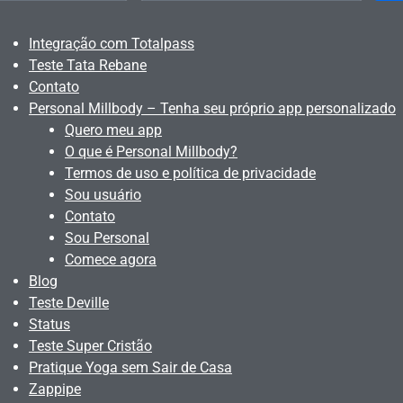
Integração com Totalpass
Teste Tata Rebane
Contato
Personal Millbody – Tenha seu próprio app personalizado
Quero meu app
O que é Personal Millbody?
Termos de uso e política de privacidade
Sou usuário
Contato
Sou Personal
Comece agora
Blog
Teste Deville
Status
Teste Super Cristão
Pratique Yoga sem Sair de Casa
Zappipe