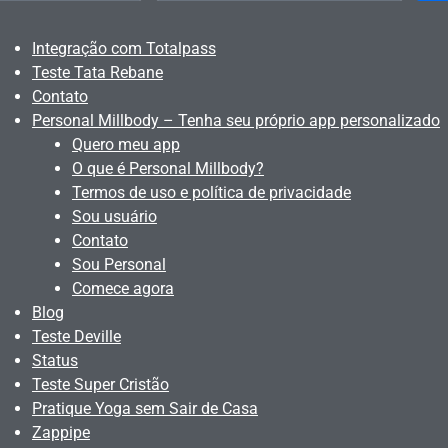
Integração com Totalpass
Teste Tata Rebane
Contato
Personal Millbody – Tenha seu próprio app personalizado
Quero meu app
O que é Personal Millbody?
Termos de uso e política de privacidade
Sou usuário
Contato
Sou Personal
Comece agora
Blog
Teste Deville
Status
Teste Super Cristão
Pratique Yoga sem Sair de Casa
Zappipe