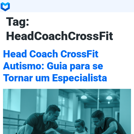
Tag:
HeadCoachCrossFit
Head Coach CrossFit
Autismo: Guia para se
Tornar um Especialista