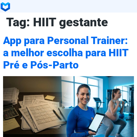
Tag:
HIIT gestante
App para Personal Trainer:
a melhor escolha para HIIT
Pré e Pós-Parto