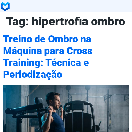
Tag:
hipertrofia ombro
Treino de Ombro na
Máquina para Cross
Training: Técnica e
Periodização