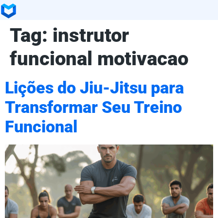
Tag:
instrutor
funcional motivacao
Lições do Jiu-Jitsu para
Transformar Seu Treino
Funcional