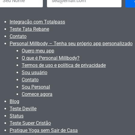
Integração com Totalpass
Teste Tata Rebane
Contato
Personal Millbody – Tenha seu próprio app personalizado
Quero meu app
O que é Personal Millbody?
Termos de uso e política de privacidade
Sou usuário
Contato
Sou Personal
Comece agora
Blog
Teste Deville
Status
Teste Super Cristão
Pratique Yoga sem Sair de Casa