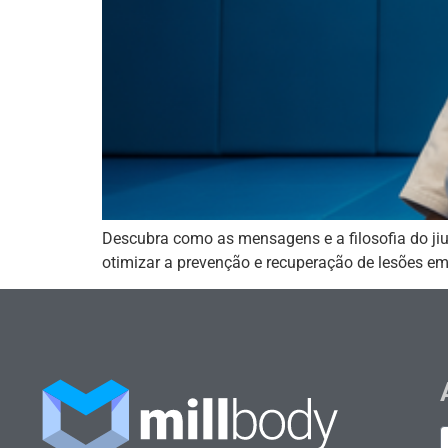
Descubra como as mensagens e a filosofia do jiu-
otimizar a prevenção e recuperação de lesões em