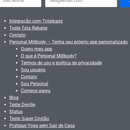
Integração com Totalpass
Teste Tata Rebane
Contato
Personal Millbody – Tenha seu próprio app personalizado
Quero meu app
O que é Personal Millbody?
Termos de uso e política de privacidade
Sou usuário
Contato
Sou Personal
Comece agora
Blog
Teste Deville
Status
Teste Super Cristão
Pratique Yoga sem Sair de Casa