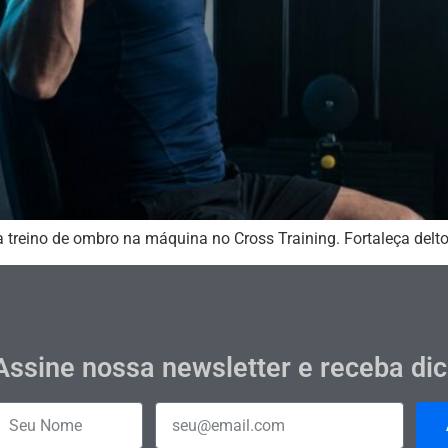
a treino de ombro na máquina no Cross Training. Fortaleça delto
Assine nossa newsletter e receba di