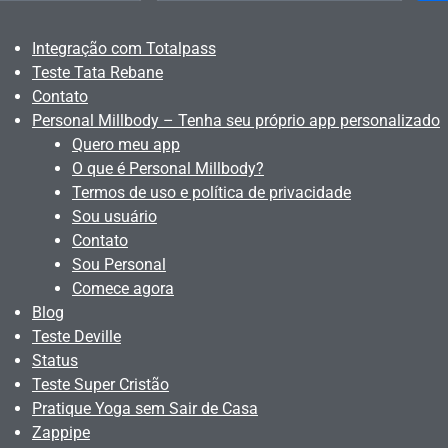
Integração com Totalpass
Teste Tata Rebane
Contato
Personal Millbody – Tenha seu próprio app personalizado
Quero meu app
O que é Personal Millbody?
Termos de uso e política de privacidade
Sou usuário
Contato
Sou Personal
Comece agora
Blog
Teste Deville
Status
Teste Super Cristão
Pratique Yoga sem Sair de Casa
Zappipe