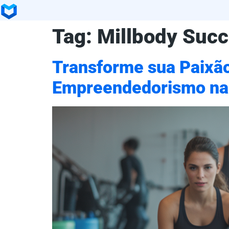
Tag:
Millbody Suc
Transforme sua Paixã
Empreendedorismo na 