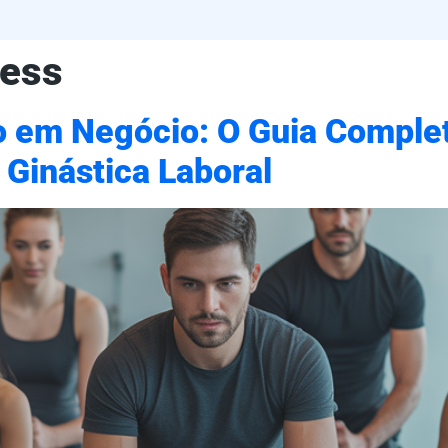
cess
o em Negócio: O Guia Comple
Ginástica Laboral