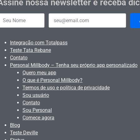
Assine nossa newsletter e receba di
Integração com Totalpass
Teste Tata Rebane
Contato
Personal Millbody – Tenha seu próprio app personalizado
Quero meu app
O que é Personal Millbody?
Termos de uso e política de privacidade
Sou usuário
Contato
Sou Personal
Comece agora
Blog
Teste Deville