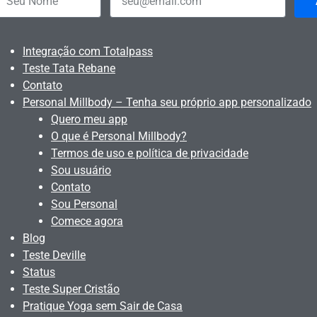
Integração com Totalpass
Teste Tata Rebane
Contato
Personal Millbody – Tenha seu próprio app personalizado
Quero meu app
O que é Personal Millbody?
Termos de uso e política de privacidade
Sou usuário
Contato
Sou Personal
Comece agora
Blog
Teste Deville
Status
Teste Super Cristão
Pratique Yoga sem Sair de Casa