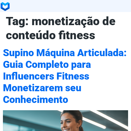
Tag:
monetização de
conteúdo fitness
Supino Máquina Articulada:
Guia Completo para
Influencers Fitness
Monetizarem seu
Conhecimento