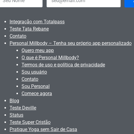
Integração com Totalpass
Teste Tata Rebane
Contato
Personal Millbody – Tenha seu próprio app personalizado
Quero meu app
O que é Personal Millbody?
Termos de uso e política de privacidade
Sou usuário
Contato
Sou Personal
Comece agora
Blog
Teste Deville
Status
Teste Super Cristão
Pratique Yoga sem Sair de Casa