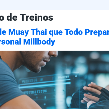
o de Treinos
de Muay Thai que Todo Prepar
rsonal Millbody