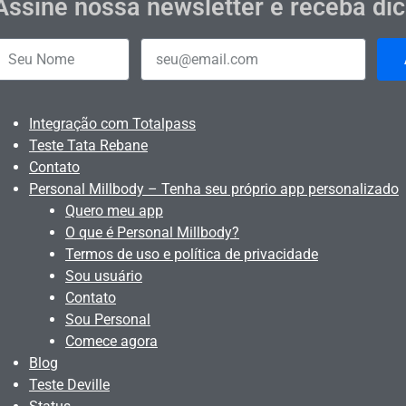
Assine nossa newsletter e receba di
Integração com Totalpass
Teste Tata Rebane
Contato
Personal Millbody – Tenha seu próprio app personalizado
Quero meu app
O que é Personal Millbody?
Termos de uso e política de privacidade
Sou usuário
Contato
Sou Personal
Comece agora
Blog
Teste Deville