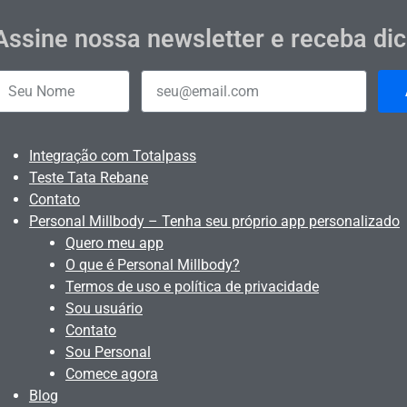
Assine nossa newsletter e receba di
Integração com Totalpass
Teste Tata Rebane
Contato
Personal Millbody – Tenha seu próprio app personalizado
Quero meu app
O que é Personal Millbody?
Termos de uso e política de privacidade
Sou usuário
Contato
Sou Personal
Comece agora
Blog