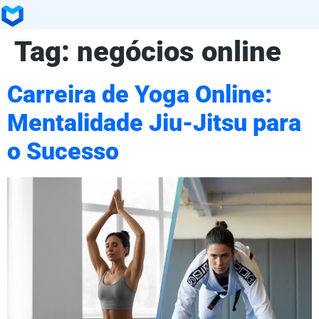
Tag:
negócios online
Carreira de Yoga Online:
Mentalidade Jiu-Jitsu para
o Sucesso