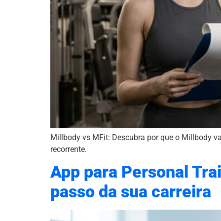
Millbody vs MFit: Descubra por que o Millbody va
recorrente.
App para Personal Trai
passo da sua carreira