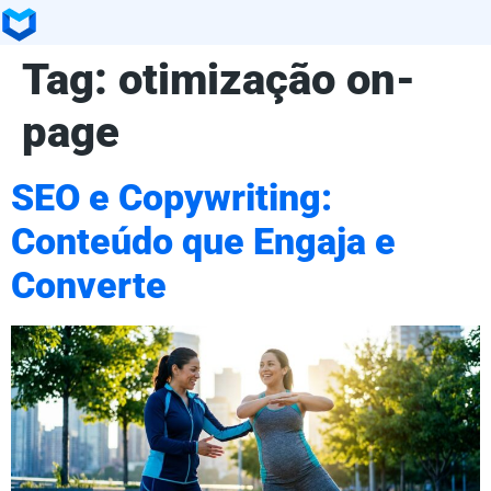
Tag:
otimização on-
page
SEO e Copywriting:
Conteúdo que Engaja e
Converte