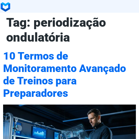
Tag:
periodização
ondulatória
10 Termos de
Monitoramento Avançado
de Treinos para
Preparadores