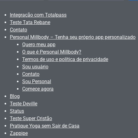
Integração com Totalpass
Teste Tata Rebane
Contato
Personal Millbody – Tenha seu próprio app personalizado
Quero meu app
O que é Personal Millbody?
Termos de uso e política de privacidade
Sou usuário
Contato
Sou Personal
Comece agora
Blog
Teste Deville
Status
Teste Super Cristão
Pratique Yoga sem Sair de Casa
Zappipe