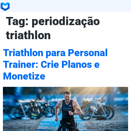
Tag:
periodização
triathlon
Triathlon para Personal
Trainer: Crie Planos e
Monetize