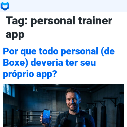
Tag:
personal trainer
app
Por que todo personal (de
Boxe) deveria ter seu
próprio app?