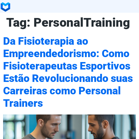
Tag:
PersonalTraining
Da Fisioterapia ao
Empreendedorismo: Como
Fisioterapeutas Esportivos
Estão Revolucionando suas
Carreiras como Personal
Trainers