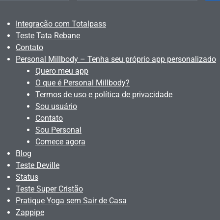
Integração com Totalpass
Teste Tata Rebane
Contato
Personal Millbody – Tenha seu próprio app personalizado
Quero meu app
O que é Personal Millbody?
Termos de uso e política de privacidade
Sou usuário
Contato
Sou Personal
Comece agora
Blog
Teste Deville
Status
Teste Super Cristão
Pratique Yoga sem Sair de Casa
Zappipe