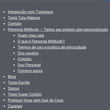
Integração com Totalpass
Teste Tata Rebane
Contato
Personal Millbody – Tenha seu próprio app personalizado
Quero meu app
O que é Personal Millbody?
Termos de uso e política de privacidade
Sou usuário
Contato
Sou Personal
Comece agora
Blog
Teste Deville
Status
Teste Super Cristão
Pratique Yoga sem Sair de Casa
Zappipe