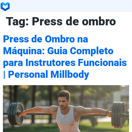
Tag:
Press de ombro
Press de Ombro na
Máquina: Guia Completo
para Instrutores Funcionais
| Personal Millbody