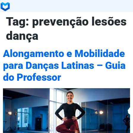
Tag:
prevenção lesões
dança
Alongamento e Mobilidade
para Danças Latinas – Guia
do Professor