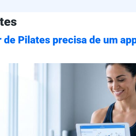
ates
 de Pilates precisa de um ap