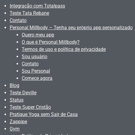
Integração com Totalpass
Teste Tata Rebane
Contato
Personal Millbody – Tenha seu próprio app personalizado
Quero meu app
O que é Personal Millbody?
Termos de uso e política de privacidade
Sou usuário
Contato
Sou Personal
Comece agora
Blog
Teste Deville
Status
Teste Super Cristão
Pratique Yoga sem Sair de Casa
Zappipe
Gym