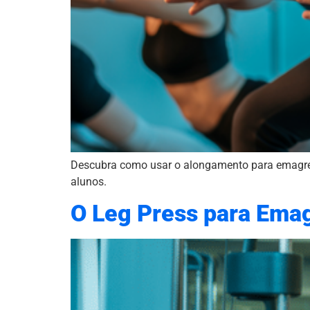
Descubra como usar o alongamento para emagreci
alunos.
O Leg Press para Emag