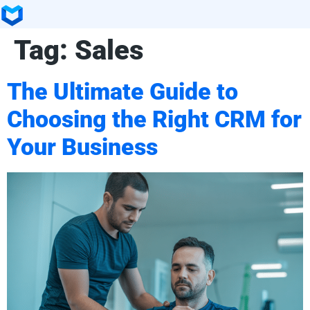
Tag:
Sales
The Ultimate Guide to
Choosing the Right CRM for
Your Business