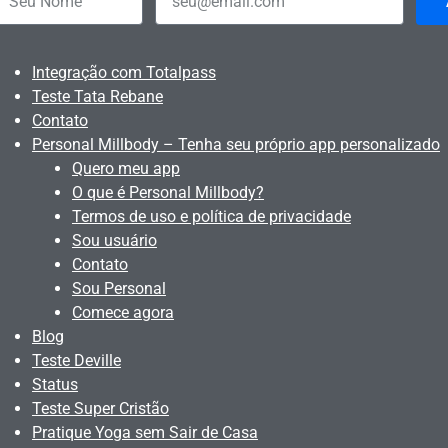
Integração com Totalpass
Teste Tata Rebane
Contato
Personal Millbody – Tenha seu próprio app personalizado
Quero meu app
O que é Personal Millbody?
Termos de uso e política de privacidade
Sou usuário
Contato
Sou Personal
Comece agora
Blog
Teste Deville
Status
Teste Super Cristão
Pratique Yoga sem Sair de Casa