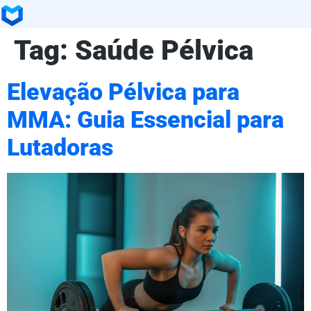
Tag:
Saúde Pélvica
Elevação Pélvica para
MMA: Guia Essencial para
Lutadoras