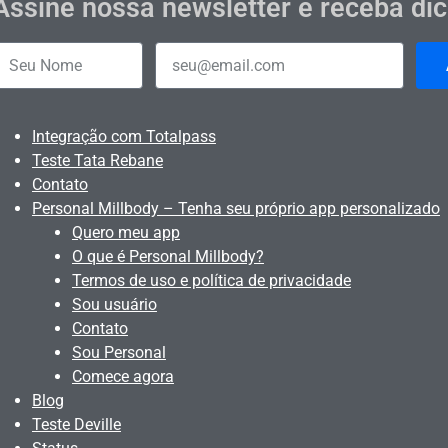
Assine nossa newsletter e receba di
Integração com Totalpass
Teste Tata Rebane
Contato
Personal Millbody – Tenha seu próprio app personalizado
Quero meu app
O que é Personal Millbody?
Termos de uso e política de privacidade
Sou usuário
Contato
Sou Personal
Comece agora
Blog
Teste Deville