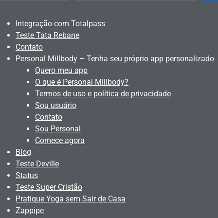
Integração com Totalpass
Teste Tata Rebane
Contato
Personal Millbody – Tenha seu próprio app personalizado
Quero meu app
O que é Personal Millbody?
Termos de uso e política de privacidade
Sou usuário
Contato
Sou Personal
Comece agora
Blog
Teste Deville
Status
Teste Super Cristão
Pratique Yoga sem Sair de Casa
Zappipe