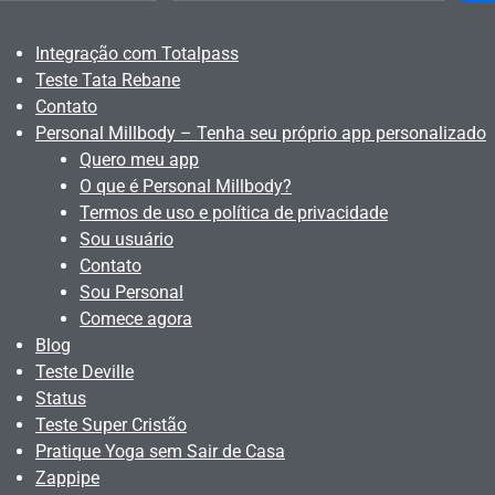
Integração com Totalpass
Teste Tata Rebane
Contato
Personal Millbody – Tenha seu próprio app personalizado
Quero meu app
O que é Personal Millbody?
Termos de uso e política de privacidade
Sou usuário
Contato
Sou Personal
Comece agora
Blog
Teste Deville
Status
Teste Super Cristão
Pratique Yoga sem Sair de Casa
Zappipe