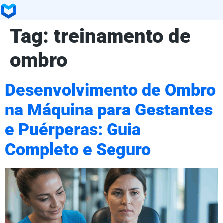
Tag:
treinamento de
ombro
Desenvolvimento de Ombro
na Máquina para Gestantes
e Puérperas: Guia
Completo e Seguro