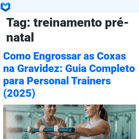
Tag:
treinamento pré-
natal
Como Engrossar as Coxas
na Gravidez: Guia Completo
para Personal Trainers
(2025)