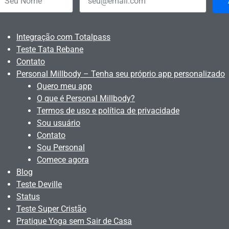
Integração com Totalpass
Teste Tata Rebane
Contato
Personal Millbody – Tenha seu próprio app personalizado
Quero meu app
O que é Personal Millbody?
Termos de uso e política de privacidade
Sou usuário
Contato
Sou Personal
Comece agora
Blog
Teste Deville
Status
Teste Super Cristão
Pratique Yoga sem Sair de Casa