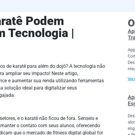
aratê Podem
O
m Tecnologia |
Ap
Tr
App
Com
Des
s de karatê para além do dojô? A tecnologia não
res
ra ampliar seu impacto! Neste artigo,
Ver 
ce e aumentar sua renda utilizando ferramentas
a solução ideal para digitalizar seus
gajada.
Ap
Es
Des
etores, e o karatê não ficou de fora. Senseis e
alo
a manter o contato com seus alunos, oferecendo
eng
dicam que o mercado de fitness digital global foi
a P