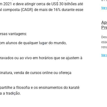
2021 e deve atingir cerca de US$ 30 bilhões até
Ver 
al composta (CAGR) de mais de 16% durante esse
Ap
Pr
ersas vantagens:
Des
ess
com alunos de qualquer lugar do mundo,
ren
Ver 
 gravados ou ao vivo em horários que se ajustem à
sinatura, venda de cursos online ou ofereça
artilhe a filosofia e os ensinamentos do karatê
 a tradição.