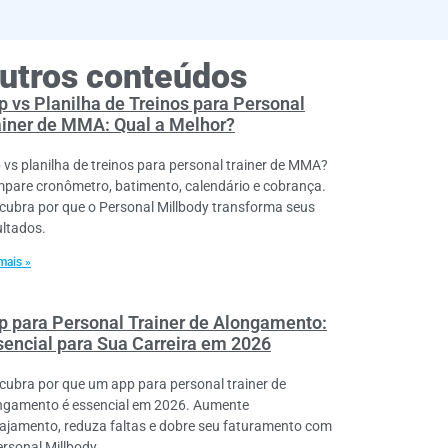
utros conteúdos
p vs Planilha de Treinos para Personal
ainer de MMA: Qual a Melhor?
 vs planilha de treinos para personal trainer de MMA?
pare cronômetro, batimento, calendário e cobrança.
cubra por que o Personal Millbody transforma seus
ultados.
mais »
p para Personal Trainer de Alongamento:
sencial para Sua Carreira em 2026
cubra por que um app para personal trainer de
ngamento é essencial em 2026. Aumente
ajamento, reduza faltas e dobre seu faturamento com
ersonal Millbody.