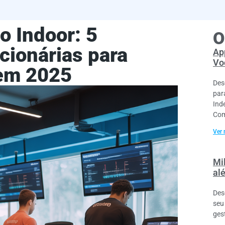
o Indoor: 5
O
cionárias para
Ap
Vo
 em 2025
Des
par
Ind
Com
Ver 
Mil
al
Des
seu
ges