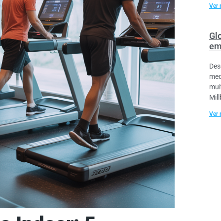
Ver 
Gl
em
Des
med
mui
Mil
Ver 