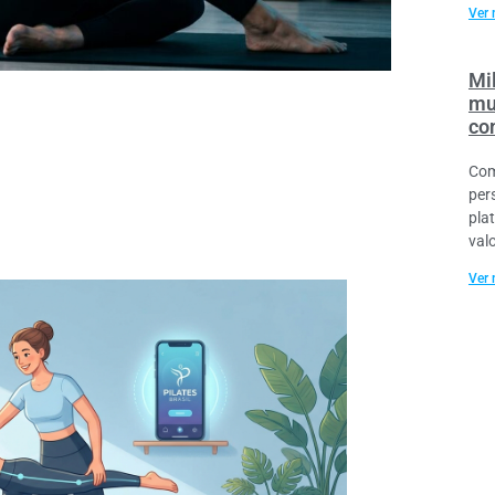
Ver 
Mil
mu
co
Com
per
pla
val
Ver 