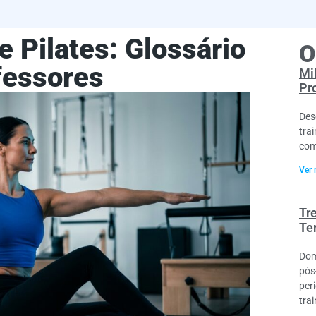
 Pilates: Glossário
O
fessores
Mi
Pr
Des
trai
com
Ver 
Tr
Te
Dom
pós
per
trai