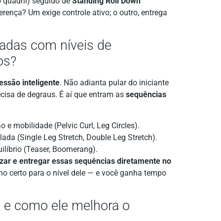
 quadril) seguido de
Standing Roll Down
ferença? Um exige controle ativo; o outro, entrega
adas com níveis de
os?
essão inteligente
. Não adianta pular do iniciante
ecisa de degraus. É aí que entram as
sequências
e mobilidade (Pelvic Curl, Leg Circles).
da (Single Leg Stretch, Double Leg Stretch).
uilíbrio (Teaser, Boomerang).
nizar e entregar essas sequências diretamente no
ino certo para o nível dele — e você ganha tempo
l e como ele melhora o