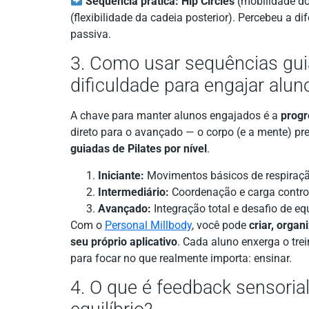
Sequência prática:
Hip Circles
(mobilidade do
(flexibilidade da cadeia posterior). Percebeu a di
passiva.
3. Como usar sequências gui
dificuldade para engajar alun
A chave para manter alunos engajados é a
progr
direto para o avançado — o corpo (e a mente) pr
guiadas de Pilates por nível
.
Iniciante:
Movimentos básicos de respiração 
Intermediário:
Coordenação e carga controla
Avançado:
Integração total e desafio de eq
Com o
Personal Millbody
, você pode
criar, orga
seu próprio aplicativo
. Cada aluno enxerga o tre
para focar no que realmente importa: ensinar.
4. O que é feedback sensoria