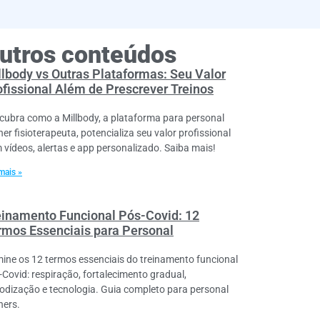
utros conteúdos
llbody vs Outras Plataformas: Seu Valor
ofissional Além de Prescrever Treinos
cubra como a Millbody, a plataforma para personal
ner fisioterapeuta, potencializa seu valor profissional
 vídeos, alertas e app personalizado. Saiba mais!
mais »
einamento Funcional Pós-Covid: 12
rmos Essenciais para Personal
ine os 12 termos essenciais do treinamento funcional
-Covid: respiração, fortalecimento gradual,
iodização e tecnologia. Guia completo para personal
ners.