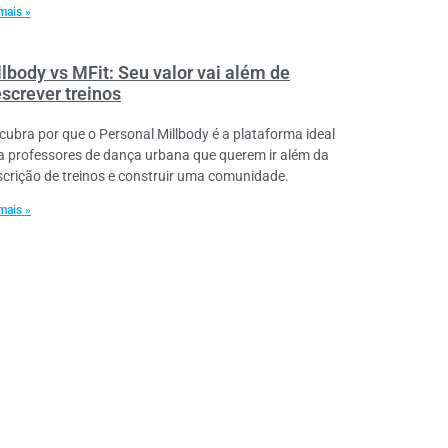
mais »
llbody vs MFit: Seu valor vai além de
escrever treinos
cubra por que o Personal Millbody é a plataforma ideal
a professores de dança urbana que querem ir além da
scrição de treinos e construir uma comunidade.
mais »