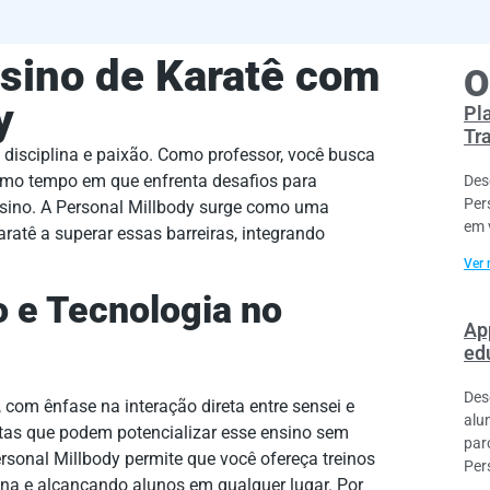
sino de Karatê com
O
y
Pl
Tr
 disciplina e paixão. Como professor, você busca
esmo tempo em que enfrenta desafios para
Des
Per
nsino. A Personal Millbody surge como uma
em 
aratê a superar essas barreiras, integrando
Ver 
o e Tecnologia no
Ap
ed
Des
, com ênfase na interação direta entre sensei e
alu
ntas que podem potencializar esse ensino sem
par
sonal Millbody permite que você ofereça treinos
Per
lina e alcançando alunos em qualquer lugar. Por