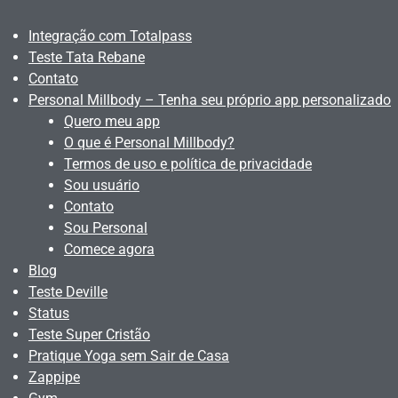
Integração com Totalpass
Teste Tata Rebane
Contato
Personal Millbody – Tenha seu próprio app personalizado
Quero meu app
O que é Personal Millbody?
Termos de uso e política de privacidade
Sou usuário
Contato
Sou Personal
Comece agora
Blog
Teste Deville
Status
Teste Super Cristão
Pratique Yoga sem Sair de Casa
Zappipe