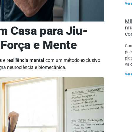
Ver 
Mil
m Casa para Jiu-
mu
co
e Força e Mente
Com
per
pla
s
e
resiliência mental
com um método exclusivo
val
gra neurociência e biomecânica.
Ver 