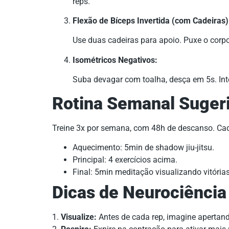
reps.
Flexão de Bíceps Invertida (com Cadeiras)
Use duas cadeiras para apoio. Puxe o corpo
Isométricos Negativos:
Suba devagar com toalha, desça em 5s. Int
Rotina Semanal Suger
Treine 3x por semana, com 48h de descanso. Ca
Aquecimento: 5min de shadow jiu-jitsu.
Principal: 4 exercícios acima.
Final: 5min meditação visualizando vitória
Dicas de Neurociênci
1.
Visualize:
Antes de cada rep, imagine apertan