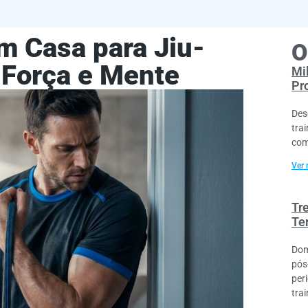
m Casa para Jiu-
O
e Força e Mente
Mi
Pr
Des
trai
com
Ver 
Tr
Te
Dom
pós
per
trai