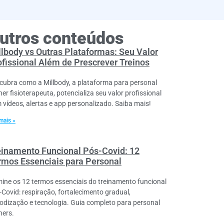
utros conteúdos
llbody vs Outras Plataformas: Seu Valor
ofissional Além de Prescrever Treinos
cubra como a Millbody, a plataforma para personal
ner fisioterapeuta, potencializa seu valor profissional
 vídeos, alertas e app personalizado. Saiba mais!
mais »
einamento Funcional Pós-Covid: 12
rmos Essenciais para Personal
ine os 12 termos essenciais do treinamento funcional
-Covid: respiração, fortalecimento gradual,
iodização e tecnologia. Guia completo para personal
ners.