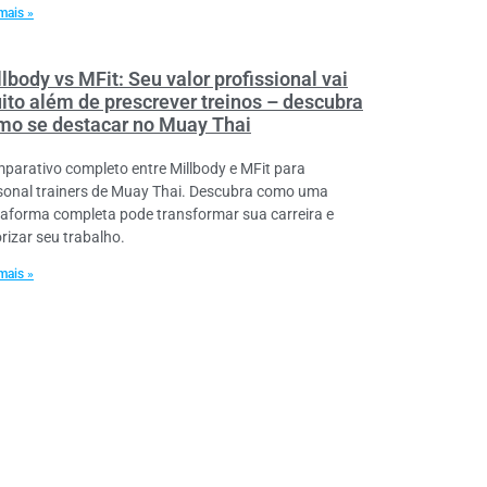
mais »
lbody vs MFit: Seu valor profissional vai
ito além de prescrever treinos – descubra
mo se destacar no Muay Thai
parativo completo entre Millbody e MFit para
sonal trainers de Muay Thai. Descubra como uma
taforma completa pode transformar sua carreira e
orizar seu trabalho.
mais »