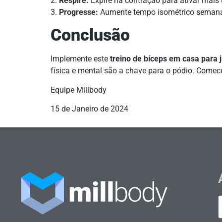
2.
Respire:
Expire na contração para ativar mais
3.
Progresse:
Aumente tempo isométrico seman
Conclusão
Implemente este
treino de bíceps em casa para ji
física e mental são a chave para o pódio. Comece
Equipe Millbody
15 de Janeiro de 2024