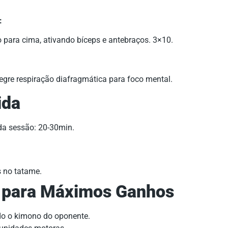
:
 para cima, ativando bíceps e antebraços. 3×10.
egre respiração diafragmática para foco mental.
ida
da sessão: 20-30min.
s no tatame.
a para Máximos Ganhos
do o kimono do oponente.