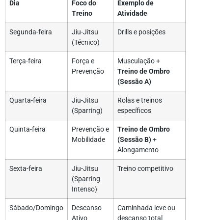
Dia
Foco do
Exemplo de
Treino
Atividade
Segunda-feira
Jiu-Jitsu
Drills e posições
(Técnico)
Terça-feira
Força e
Musculação +
Prevenção
Treino de Ombro
(Sessão A)
Quarta-feira
Jiu-Jitsu
Rolas e treinos
(Sparring)
específicos
Quinta-feira
Prevenção e
Treino de Ombro
Mobilidade
(Sessão B)
+
Alongamento
Sexta-feira
Jiu-Jitsu
Treino competitivo
(Sparring
Intenso)
Sábado/Domingo
Descanso
Caminhada leve ou
Ativo
descanso total