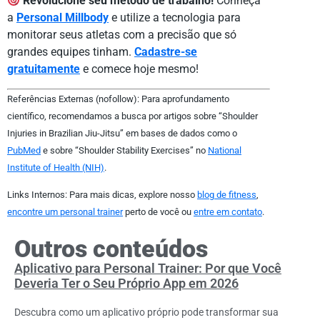
Revolucione seu método de trabalho!
Conheça
a
Personal Millbody
e utilize a tecnologia para
monitorar seus atletas com a precisão que só
grandes equipes tinham.
Cadastre-se
gratuitamente
e comece hoje mesmo!
Referências Externas (nofollow): Para aprofundamento
científico, recomendamos a busca por artigos sobre “Shoulder
Injuries in Brazilian Jiu-Jitsu” em bases de dados como o
PubMed
e sobre “Shoulder Stability Exercises” no
National
Institute of Health (NIH)
.
Links Internos: Para mais dicas, explore nosso
blog de fitness
,
encontre um personal trainer
perto de você ou
entre em contato
.
Outros conteúdos
Aplicativo para Personal Trainer: Por que Você
Deveria Ter o Seu Próprio App em 2026
Descubra como um aplicativo próprio pode transformar sua