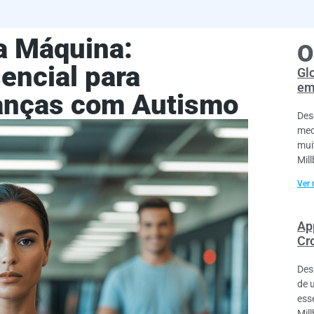
a Máquina:
O
encial para
Gl
em
anças com Autismo
Des
med
mui
Mil
Ver 
Ap
Cr
Des
de 
ess
Mil