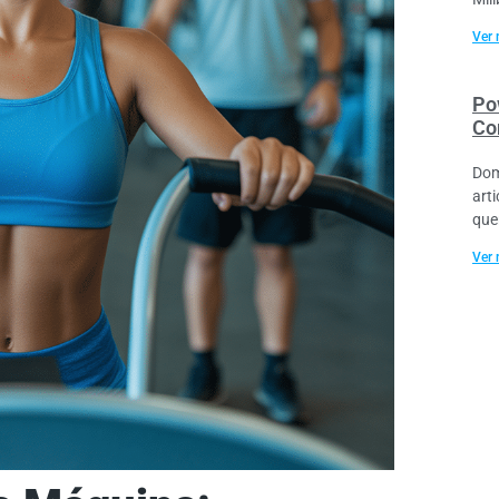
Ver 
Po
Co
Dom
art
que
Ver 