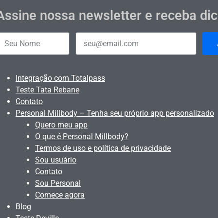
Assine nossa newsletter e receba di
Integração com Totalpass
Teste Tata Rebane
Contato
Personal Millbody – Tenha seu próprio app personalizado
Quero meu app
O que é Personal Millbody?
Termos de uso e política de privacidade
Sou usuário
Contato
Sou Personal
Comece agora
Blog