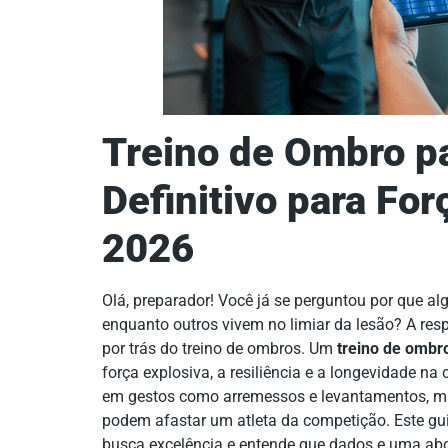
Treino de Ombro pa
Definitivo para Fo
2026
Olá, preparador! Você já se perguntou por que al
enquanto outros vivem no limiar da lesão? A res
por trás do treino de ombros. Um
treino de ombro
força explosiva, a resiliência e a longevidade n
em gestos como arremessos e levantamentos, ma
podem afastar um atleta da competição. Este gui
busca excelência e entende que dados e uma abo