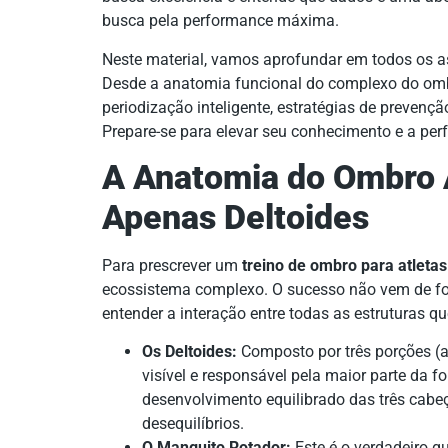
busca pela performance máxima.
Neste material, vamos aprofundar em todos os 
Desde a anatomia funcional do complexo do ombro
periodização inteligente, estratégias de prevençã
Prepare-se para elevar seu conhecimento e a per
A Anatomia do Ombro A
Apenas Deltoides
Para prescrever um
treino de ombro para atletas
ecossistema complexo. O sucesso não vem de fo
entender a interação entre todas as estruturas q
Os Deltoides:
Composto por três porções (ant
visível e responsável pela maior parte da 
desenvolvimento equilibrado das três cabeç
desequilíbrios.
O Manguito Rotador:
Este é o verdadeiro g