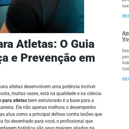
sua
Ver 
Ap
Vo
ra Atletas: O Guia
Des
rça e Prevenção em
par
Ind
Com
Ver 
guns atletas desenvolvem uma potência incrível
posta, muitas vezes, está na
qualidade
e na ciência
 para atletas
bem estruturado é a base para a
a carreira. Ele não apenas melhora o desempenho
s atua como a principal defesa contra lesões que
a foi desenhado para você, o profissional que
rdagem holística são seus maiores aliados na