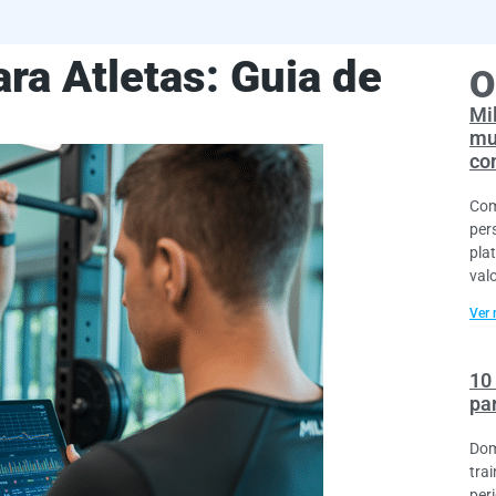
ra Atletas: Guia de
O
Mil
mu
co
Com
per
pla
val
Ver 
10
pa
Dom
tra
per