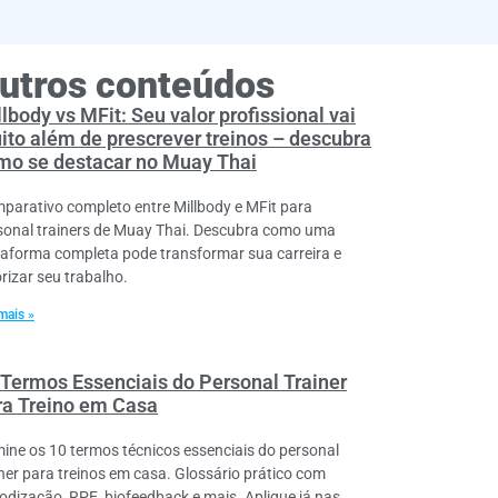
utros conteúdos
lbody vs MFit: Seu valor profissional vai
ito além de prescrever treinos – descubra
mo se destacar no Muay Thai
parativo completo entre Millbody e MFit para
sonal trainers de Muay Thai. Descubra como uma
taforma completa pode transformar sua carreira e
orizar seu trabalho.
mais »
 Termos Essenciais do Personal Trainer
ra Treino em Casa
ine os 10 termos técnicos essenciais do personal
iner para treinos em casa. Glossário prático com
iodização, RPE, biofeedback e mais. Aplique já nas