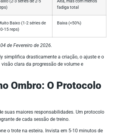
aixo (2-3 séries de 2-5
Alta, mas com menos
eps)
fadiga total
uito Baixo (1-2 séries de
Baixa (<50%)
0-15 reps)
04 de Fevereiro de 2026.
 simplifica drasticamente a criação, o ajuste e o
visão clara da progressão de volume e
no Ombro: O Protocolo
de suas maiores responsabilidades. Um protocolo
ntegrante de cada sessão de treino.
e o trote na esteira. Invista em 5-10 minutos de