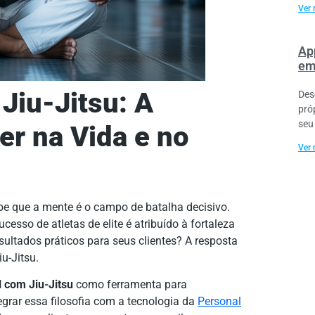
Ver 
Ap
em
Jiu-Jitsu: A
Des
próp
seu
er na Vida e no
Ver 
abe que a mente é o campo de batalha decisivo.
sso de atletas de elite é atribuído à fortaleza
ultados práticos para seus clientes? A resposta
iu-Jitsu.
l com Jiu-Jitsu
como ferramenta para
grar essa filosofia com a tecnologia da
Personal