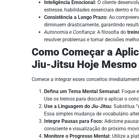
Inteligência Emocional:
O cliente desenvolv
estresse, habilidades essenciais dentro e f
Consistência a Longo Prazo:
Ao compreende
diminuem drasticamente, garantindo result
Autonomia e Confiança:
A filosofia do
trein
resolver problemas e tomar decisões melh
Como Começar a Aplic
Jiu-Jitsu Hoje Mesmo
Comece a integrar esses conceitos imediatament
Defina um Tema Mental Semanal:
Foque em
Use os treinos para discutir e aplicar o conc
Use a Linguagem do Jiu-Jitsu:
Substitua “d
Essa simples mudança de vocabulário alter
Integre Pausas para Foco:
Adicione pausas
consciente e visualização do próximo movi
Monitore o Progresso Mental:
Utilize a pl