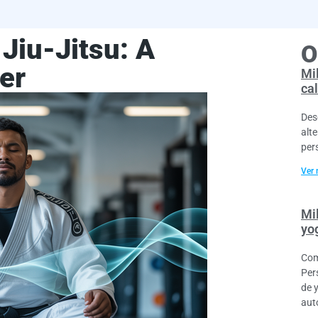
Jiu-Jitsu: A
O
er
Mil
cal
Des
alt
per
Ver 
Mil
yo
Com
Per
de 
aut