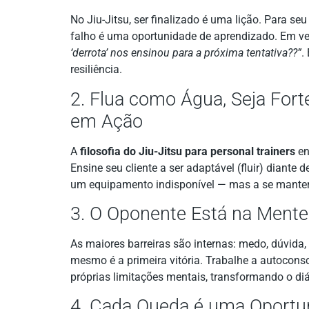
No Jiu-Jitsu, ser finalizado é uma lição. Para s
falho é uma oportunidade de aprendizado. Em ve
‘derrota’ nos ensinou para a próxima tentativa??”
.
resiliência.
2. Flua como Água, Seja For
em Ação
A
filosofia do Jiu-Jitsu para personal trainers
en
Ensine seu cliente a ser adaptável (fluir) diant
um equipamento indisponível — mas a se manter 
3. O Oponente Está na Mente
As maiores barreiras são internas: medo, dúvida,
mesmo é a primeira vitória. Trabalhe a autoconsci
próprias limitações mentais, transformando o diá
4. Cada Queda é uma Oportun