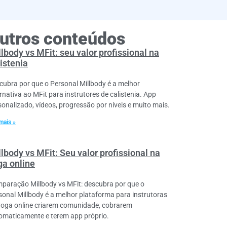
utros conteúdos
lbody vs MFit: seu valor profissional na
istenia
cubra por que o Personal Millbody é a melhor
ernativa ao MFit para instrutores de calistenia. App
sonalizado, vídeos, progressão por níveis e muito mais.
mais »
lbody vs MFit: Seu valor profissional na
ga online
paração Millbody vs MFit: descubra por que o
sonal Millbody é a melhor plataforma para instrutoras
yoga online criarem comunidade, cobrarem
omaticamente e terem app próprio.