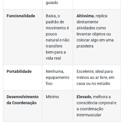
guiado
Funcionalidade
Baixa, o
Altíssima
, replica
padrão de
diretamente
movimento é
atividades como
pouco
levantar objetos ou
natural e não
colocar algo em uma
transfere
prateleira
bem para a
vida real
Portabilidade
Nenhuma,
Excelente, ideal para
equipamento
treinos ao ar livre, em
fixo
casa ou no estúdio
Desenvolvimento
Mínimo
Elevado
, melhora a
da Coordenação
consciência corporal e
a coordenação
intermuscular