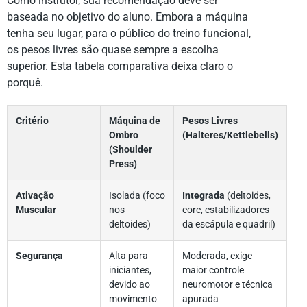
Como instrutor, sua recomendação deve ser
baseada no objetivo do aluno. Embora a máquina
tenha seu lugar, para o público do treino funcional,
os pesos livres são quase sempre a escolha
superior. Esta tabela comparativa deixa claro o
porquê.
Critério
Máquina de
Pesos Livres
Ombro
(Halteres/Kettlebells)
(Shoulder
Press)
Ativação
Isolada (foco
Integrada
(deltoides,
Muscular
nos
core, estabilizadores
deltoides)
da escápula e quadril)
Segurança
Alta para
Moderada, exige
iniciantes,
maior controle
devido ao
neuromotor e técnica
movimento
apurada