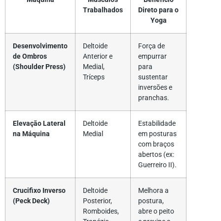
Trabalhados
Direto para o
Yoga
Desenvolvimento
Deltoide
Força de
de Ombros
Anterior e
empurrar
(Shoulder Press)
Medial,
para
Tríceps
sustentar
inversões e
pranchas.
Elevação Lateral
Deltoide
Estabilidade
na Máquina
Medial
em posturas
com braços
abertos (ex:
Guerreiro II).
Crucifixo Inverso
Deltoide
Melhora a
(Peck Deck)
Posterior,
postura,
Romboides,
abre o peito