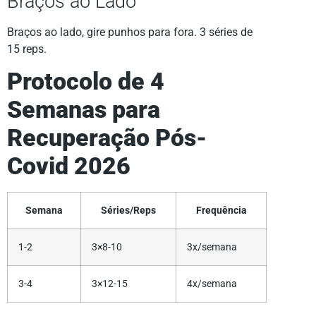
Braços ao Lado
Braços ao lado, gire punhos para fora. 3 séries de
15 reps.
Protocolo de 4
Semanas para
Recuperação Pós-
Covid 2026
Semana
Séries/Reps
Frequência
1-2
3×8-10
3x/semana
3-4
3×12-15
4x/semana